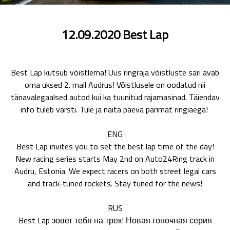
12.09.2020 Best Lap
Best Lap kutsub võistlema! Uus ringraja võistluste sari avab
oma uksed 2. mail Audrus! Võistlusele on oodatud nii
tänavalegaalsed autod kui ka tuunitud rajamasinad. Täiendav
info tuleb varsti. Tule ja näita päeva parimat ringiaega!
ENG
Best Lap invites you to set the best lap time of the day!
New racing series starts May 2nd on Auto24Ring track in
Audru, Estonia. We expect racers on both street legal cars
and track-tuned rockets. Stay tuned for the news!
RUS
Best Lap зовет тебя на трек! Новая гоночная серия