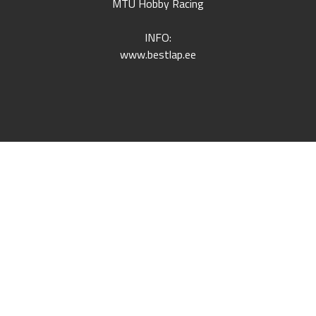
MTÜ Hobby Racing
INFO:
www.bestlap.ee
KONTAKT
Broneeringud:
kontakt@porschering.ee
Üldinfo:
info@porschering.ee
Rajaõhtute ja treeningute info:
+372 58 666 636