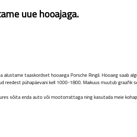
ustame uue hooajaga.
 alustame taaskordset hooaega Porsche Ringil. Hooaeg saab alguse 1
tud reedest pühapäevani kell 1000-1800. Maikuus muutub graafik se
uures sõita enda auto või mootorrattaga ning kasutada meie kohape