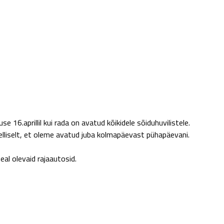
6.aprillil kui rada on avatud kõikidele sõiduhuvilistele.
lliselt, et oleme avatud juba kolmapäevast pühapäevani.
al olevaid rajaautosid.