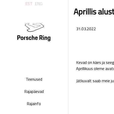
EST
ENG
Aprillis al
31.03.2022
Kevad on käes ja seega
Aprillikuus oleme ava
Teenused
Jätkuvalt saab meie j
Rajapäevad
Rajainfo