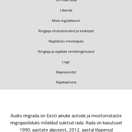
Litsents
Müra regulatsioon
Ringraja ohutusnõuded ja eeskirjad
Rajalsõidu meelespea
Ringraja ja rajatiste renditingimused
Logo
Rajarekordid
Rajakaamera
Audru ringrada on Eesti ainuke autode ja mootorrataste
ringrajasõiduks mõeldud suletud rada. Rada on kasutusel
1990. aastate algusest, 2012. aastal lõppenud