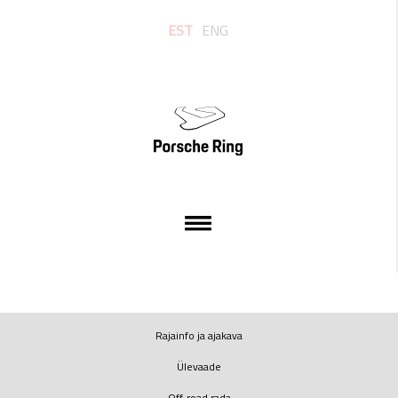
EST
ENG
Rajainfo ja ajakava
Ülevaade
Off-road rada