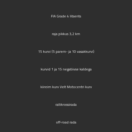
FIA Grade 4 litsents
raja pikkus 3,2 km
15 kurvi (5 parem- ja 10 vasakkurvi)
kurvid 1 ja 15 negatiivse kaldega
kiireim kurv Velt Motocentri kurv
rallikrossirada
off-road rada