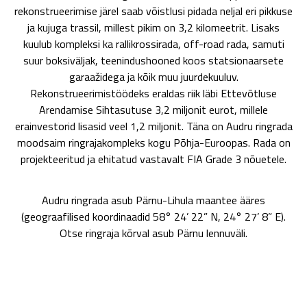
rekonstrueerimise järel saab võistlusi pidada neljal eri pikkuse
ja kujuga trassil, millest pikim on 3,2 kilomeetrit. Lisaks
kuulub kompleksi ka rallikrossirada, off-road rada, samuti
suur boksiväljak, teenindushooned koos statsionaarsete
garaažidega ja kõik muu juurdekuuluv.
Rekonstrueerimistöödeks eraldas riik läbi Ettevõtluse
Arendamise Sihtasutuse 3,2 miljonit eurot, millele
erainvestorid lisasid veel 1,2 miljonit. Täna on Audru ringrada
moodsaim ringrajakompleks kogu Põhja-Euroopas. Rada on
projekteeritud ja ehitatud vastavalt FIA Grade 3 nõuetele.
Audru ringrada asub Pärnu-Lihula maantee ääres
(geograafilised koordinaadid 58° 24’ 22” N, 24° 27’ 8” E).
Otse ringraja kõrval asub Pärnu lennuväli.